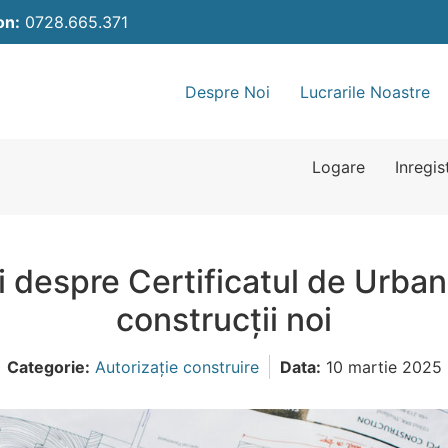
on:
0728.665.371
Despre Noi
Lucrarile Noastre
Logare
Inregis
ii despre Certificatul de Urban
construcții noi
Categorie:
Autorizație construire
Data:
10 martie 2025