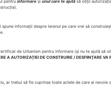
nul pentru
informare
și
unul care te ajută
să obții autorizați
strucția).
i spune informații despre terenul pe care vrei să construiești
e.
ertificat de Urbanism pentru informare (și nu te ajută să obți
RE A AUTORIZAȚIEI DE CONSTRUIRE / DESFIINȚARE VA 
u, ar trebui să fie cuprinse toate actele de care ai nevoie c