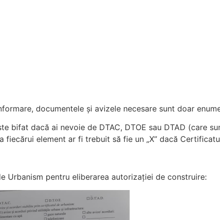
informare, documentele și avizele necesare sunt doar enumera
te bifat dacă ai nevoie de DTAC, DTOE sau DTAD (care sunt 
ța fiecărui element ar fi trebuit să fie un „X” dacă Certificat
de Urbanism pentru eliberarea autorizației de construire: