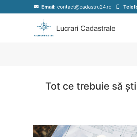
Email:
contact@cadastru24.ro
Telef
Tot ce trebuie să șt