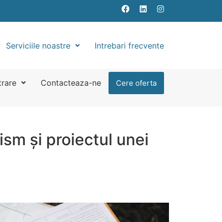
Serviciile noastre
Intrebari frecvente
trare
Contacteaza-ne
Cere oferta
ism și proiectul unei