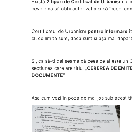
Există
2 tipuri de Certificat de Urbanism
: u
nevoie ca să obții autorizația și să începi con
Certificatul de Urbanism
pentru informare
îț
el, ce limite sunt, dacă sunt și așa mai depart
Și, ca să-ți dai seama că ceea ce ai este un C
secțiunea care are titlul „
CEREREA DE EMITE
DOCUMENTE
”.
Așa cum vezi în poza de mai jos sub acest titl