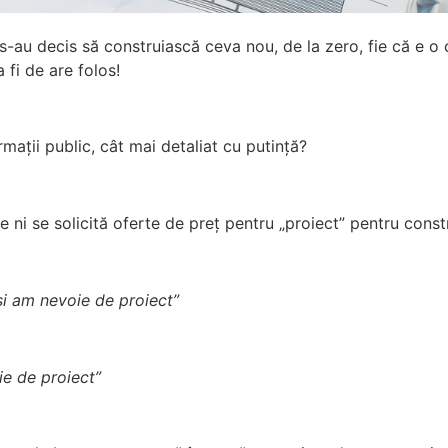
a s-au decis să construiască ceva nou, de la zero, fie că e 
a fi de are folos!
ații public, cât mai detaliat cu putință?
re ni se solicită oferte de preț pentru „proiect” pentru const
și am nevoie de proiect”
ie de proiect”