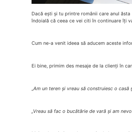
Dacă ești și tu printre românii care anul ăst
îndoială că ceea ce vei citi în continuare îți v
Cum ne-a venit ideea să aducem aceste inform
Ei bine, primim des mesaje de la clienți în ca
„
Am un teren și vreau să construiesc o casă 
„Vreau să fac o bucătărie de vară și am nevo