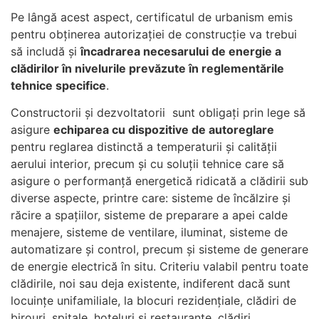
Pe lângă acest aspect,
certificatul de urbanism emis
pentru obținerea autorizației de construcție va trebui
să includă și
î
ncadrarea necesarului de energie a
clădirilor în nivelurile prevăzute în reglementările
tehnice specifice
.
Constructorii și dezvoltatorii
sunt obligați prin lege să
asigure
echiparea cu dispozitive de autoreglare
pentru reglarea distinctă a temperaturii și calității
aerului interior, precum și cu soluții tehnice care să
asigure o performanță energetică ridicată a clădirii sub
diverse aspecte, printre care: sisteme de încălzire și
răcire a spațiilor, sisteme de preparare a apei calde
menajere, sisteme de ventilare, iluminat, sisteme de
automatizare și control, precum și sisteme de generare
de energie electrică în situ.
Criteriu valabil pentru toate
clădirile, noi sau deja existente, indiferent dacă sunt
locuințe unifamiliale, la blocuri rezidențiale, clădiri de
birouri, spitale, hoteluri și restaurante, clădiri