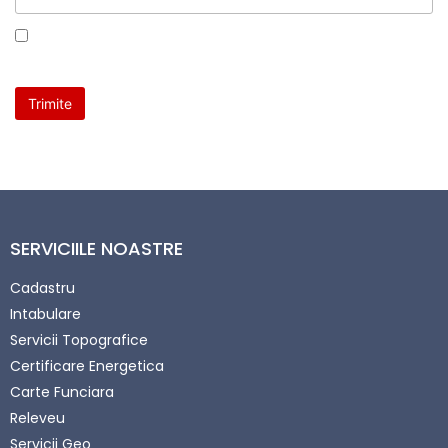
Am fost informat cu privire la procesarea datelor cu
caracter personal. Mai multe detalii
AICI
SERVICIILE NOASTRE
Cadastru
Intabulare
Servicii Topografice
Certificare Energetica
Carte Funciara
Releveu
Servicii Geo